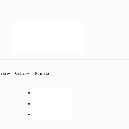
VIRTUELLER RUNDGANG
jekte
Gallery
Kontakt
Rundgang UG
Rundgang EG
Rundgang OG